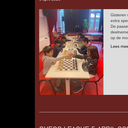
Gisteren 
extra spe
De paasei
deelnemer
op de moo
Lees mee