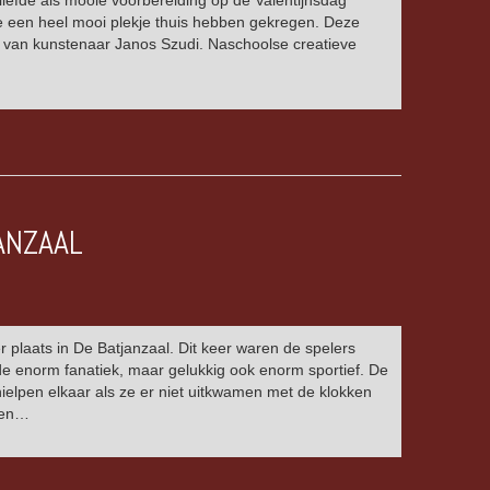
 liefde als mooie voorbereiding op de Valentijnsdag
e een heel mooi plekje thuis hebben gekregen. Deze
g van kunstenaar Janos Szudi. Naschoolse creatieve
ANZAAL
laats in De Batjanzaal. Dit keer waren de spelers
de enorm fanatiek, maar gelukkig ook enorm sportief. De
hielpen elkaar als ze er niet uitkwamen met de klokken
aren…