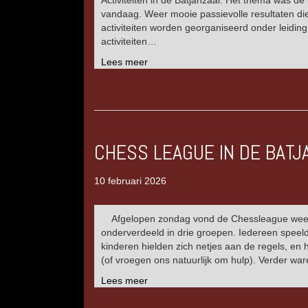
Activiteiten in de Batjanzaal. Het thema was de
vandaag. Weer mooie passievolle resultaten di
activiteiten worden georganiseerd onder leidin
activiteiten…
Lees meer
CHESS LEAGUE IN DE BATJ
10 februari 2026
Afgelopen zondag vond de Chessleague weer p
onderverdeeld in drie groepen. Iedereen speel
kinderen hielden zich netjes aan de regels, en 
(of vroegen ons natuurlijk om hulp). Verder w
Lees meer