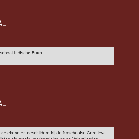
AL
akschool Indische Buurt
AL
 getekend en geschilderd bij de Naschoolse Creatieve