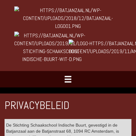
PRIVACYBELEID
De Stichting Schaakschool Indische Buurt, gevestigd in de
Batjanzaal aan de Batjanstraat 68, 1094 RC Amsterdam, is