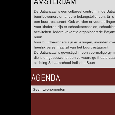
AMSTERDAM
De Batjanzaal is een cultureel centrum in de Batja
buurtbewoners en andere belangstellenden. Er is
een buurtrestaurant. Ook worden er voorstelling
Voor kinderen zijn er schaaktoernooien, schaakle
activiteiten. Iedere vakantie organiseert de Batj
buurt.
Voor buurtbewoners zijn er lezingen, avonden over
heerlijk verse maaltijd van het buurtrestaurant.
De Batjanzaal is gevestigd in een voormalige gy
die is omgebouwd tot een volwaardige theaterzaal
stichting Schaakschool Indische Buurt.
AGENDA
Geen Evenementen