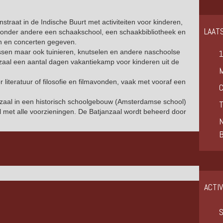
nstraat in de Indische Buurt met activiteiten voor kinderen,
LAAT
 onder andere een schaakschool, een schaakbibliotheek en
en en concerten gegeven.
ssen maar ook tuinieren, knutselen en andere naschoolse
anzaal een aantal dagen vakantiekamp voor kinderen uit de
 literatuur of filosofie en filmavonden, vaak met vooraf een
mzaal in een historisch schoolgebouw (Amsterdamse school)
T
 met alle voorzieningen. De Batjanzaal wordt beheerd door
N
ACTI