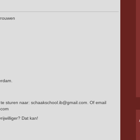
 vrouwen
erdam.
l te sturen naar: schaakschool.ib@gmail.com. Of email
l.com
rijwilliger? Dat kan!