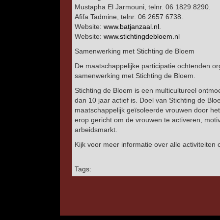
Mustapha El Jarmouni, telnr. 06 1829 8290.
Afifa Tadmine, telnr. 06 2657 6738.
Website:
www.batjanzaal.nl
.
Website:
www.stichtingdebloem.nl
Samenwerking met Stichting de Bloem
De maatschappelijke participatie ochtenden or
samenwerking met Stichting de Bloem.
Stichting de Bloem is een multicultureel ont
dan 10 jaar actief is. Doel van Stichting de B
maatschappelijk geïsoleerde vrouwen door het or
erop gericht om de vrouwen te activeren, motiv
arbeidsmarkt.
Kijk voor meer informatie over alle activiteite
Tags: