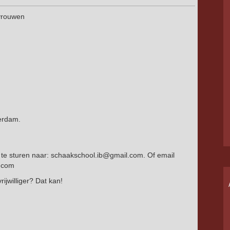
 vrouwen
erdam.
l te sturen naar: schaakschool.ib@gmail.com. Of email
l.com
rijwilliger? Dat kan!