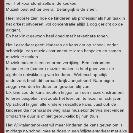
vol. Het koor stond zelfs in de keuken.
Muziek past echter overal. Belangrijk is de sfeer.
Heel mooi te zien hoe de kinderen als professionals hun taak in
het orkest uitvoeren, vol concentratie altijd 1 oog gericht op de
dirigent.
En het klinkt gewoon heel goed met herkenbare tonen.
Het Leerorkest geeft kinderen de kans om op school, onder
schooltijd, een muziekinstrument te leren bespelen en samen
muziek te maken.
Muziek maken is een enorme verrijking. Een instrument
bespelen en (samen) muziek maken is heel goed voor de
algehele ontwikkeling van kinderen. Wetenschappelijk
onderzoek heeft dit herhaaldelijk aangetoond. Naar eigen
zeggen worden kinderen er ‘gewoon blij’ van.
Elk kind zou de kans moeten krijgen om een muziekinstrument
te leren bespelen, net zoals het leert om te lezen en schrijven.
Op school krijgen alle kinderen dezelfde kans. Juist óók de
kinderen die normaal de weg naar muziekonderwijs niet vinden
omdat ‘t te duur is of niet gebruikelijk bij hun thuis.
Het Wijktalentenorkest wil meer kinderen de kans geven om ’s
middags na school mee te doen in een Wijktalentorkest met elke