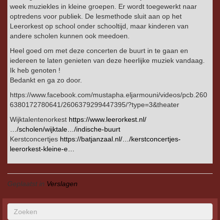
week muziekles in kleine groepen. Er wordt toegewerkt naar
optredens voor publiek. De lesmethode sluit aan op het
Leerorkest op school onder schooltijd, maar kinderen van
andere scholen kunnen ook meedoen.
Heel goed om met deze concerten de buurt in te gaan en
iedereen te laten genieten van deze heerlijke muziek vandaag.
Ik heb genoten !
Bedankt en ga zo door.
https://www.facebook.com/mustapha.eljarmouni/videos/pcb.260
6380172780641/2606379299447395/?type=3&theater
Wijktalentenorkest
https://www.leerorkest.nl/
…/scholen/wijktale…/indische-buurt
Kerstconcertjes
https://batjanzaal.nl/…/kerstconcertjes-
leerorkest-kleine-e…
Geplaatst in
Verslagen