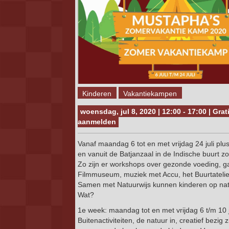
Kinderen
Vakantiekampen
woensdag, jul 8, 2020 | 12:00 - 17:00 | Grat
aanmelden
Vanaf maandag 6 tot en met vrijdag 24 juli plu
en vanuit de Batjanzaal in de Indische buurt z
Zo zijn er workshops over gezonde voeding, ga
Filmmuseum, muziek met Accu, het Buurtatelier,
Samen met Natuurwijs kunnen kinderen op nat
Wat?
1e week: maandag tot en met vrijdag 6 t/m 10 j
Buitenactiviteiten, de natuur in, creatief bezig