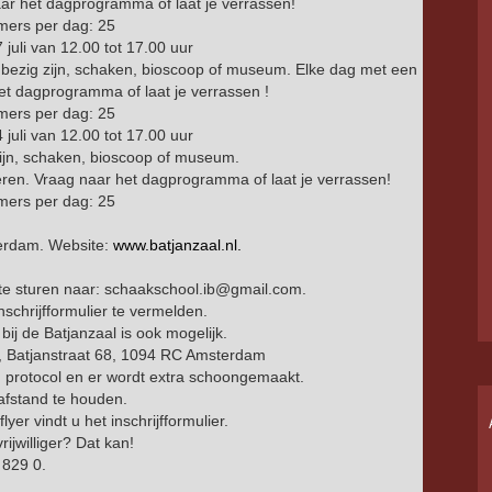
ar het dagprogramma of laat je verrassen!
emers per dag: 25
juli van 12.00 tot 17.00 uur
ief bezig zijn, schaken, bioscoop of museum. Elke dag met een
et dagprogramma of laat je verrassen !
emers per dag: 25
juli van 12.00 tot 17.00 uur
g zijn, schaken, bioscoop of museum.
ren. Vraag naar het dagprogramma of laat je verrassen!
emers per dag: 25
terdam. Website:
www.batjanzaal.nl.
il te sturen naar: schaakschool.ib@gmail.com.
inschrijfformulier te vermelden.
bij de Batjanzaal is ook mogelijk.
l, Batjanstraat 68, 1094 RC Amsterdam
en protocol en er wordt extra schoongemaakt.
 afstand te houden.
yer vindt u het inschrijfformulier.
rijwilliger? Dat kan!
 829 0.