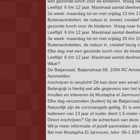
een gezonde lunch voor de kinderen. Vraag na
Leeftijd: 6 t/m 12 jaar. Maximaal aantal deeln
2e week: maandag tot en met vrijdag 13 t/m 17 
Buitenactiviteiten, de natuur in, toneel, creat
gezonde lunch voor de kinderen. Vraag naar h
Leeftijd: 6 t/m 12 jaar. Maximaal aantal deeln
3e week: maandag tot en met vrijdag 20 t/m 24 
Buitenactiviteiten, de natuur in, creatief bezi
Elke dag met een gezonde lunch voor de kinde
Leeftijd: 6 t/m 12 jaar. Maximaal aantal deeln
Waar?
De Batjanzaal, Batjanstraat 68, 1094 RC Ams
Aanmelden
Inschrijven is verplicht! Dit kan door een ema
Belangrijk is hierbij wel alle gegevens van het 
Invullen en inleveren bij Mustapha el Jarmouni 
Elke dag verzamelen (buiten) bij de Batjanzaa
Natuurlijk zijn de coronaregels geldig. Er is e
Iedereen van 13 jaar of ouder dient 1,5 meter
Direct inschrijven? Op de achterkant van deze fl
Wil je meer informatie of jezelf aanmelden als v
Bel met Mustapha El Jarmouni, telnr. 06-1 829