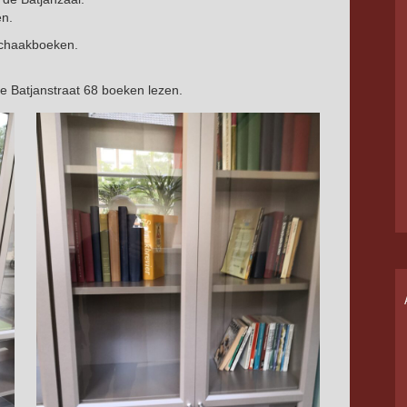
en.
schaakboeken.
de Batjanstraat 68 boeken lezen.