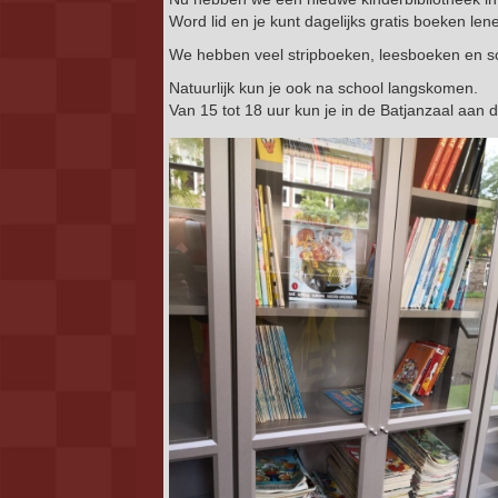
Word lid en je kunt dagelijks gratis boeken len
We hebben veel stripboeken, leesboeken en 
Natuurlijk kun je ook na school langskomen.
Van 15 tot 18 uur kun je in de Batjanzaal aan 