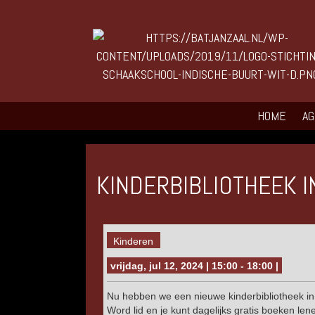
HOME
A
KINDERBIBLIOTHEEK I
Kinderen
vrijdag, jul 12, 2024 | 15:00 - 18:00 |
Nu hebben we een nieuwe kinderbibliotheek in
Word lid en je kunt dagelijks gratis boeken len