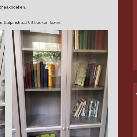
schaakboeken.
de Batjanstraat 68 boeken lezen.