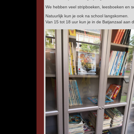
We hebben veel stripboeken, leesboeken en 
Natuurlijk kun je ook na school langskomen.
Van 15 tot 18 uur kun je in de Batjanzaal aan 