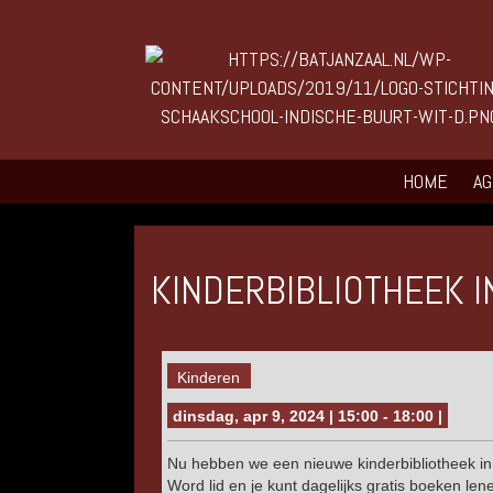
HOME
A
KINDERBIBLIOTHEEK I
Kinderen
dinsdag, apr 9, 2024 | 15:00 - 18:00 |
Nu hebben we een nieuwe kinderbibliotheek in
Word lid en je kunt dagelijks gratis boeken len