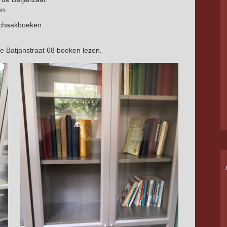
en.
schaakboeken.
de Batjanstraat 68 boeken lezen.