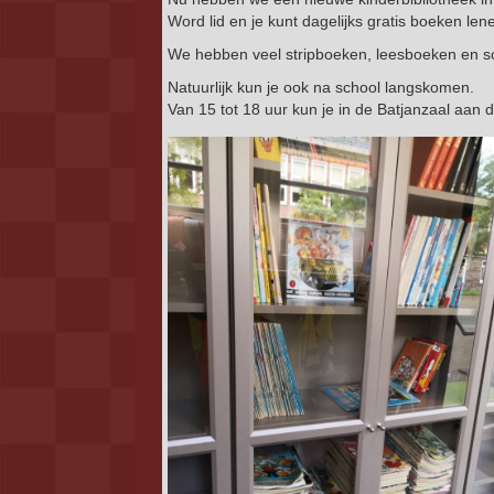
Word lid en je kunt dagelijks gratis boeken len
We hebben veel stripboeken, leesboeken en 
Natuurlijk kun je ook na school langskomen.
Van 15 tot 18 uur kun je in de Batjanzaal aan 